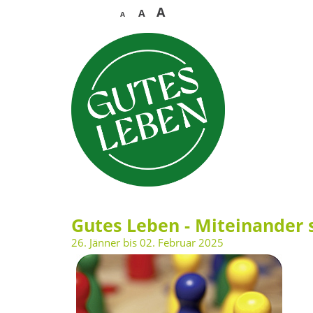
A
A
A
Gutes Leben - Miteinander 
26. Jänner bis 02. Februar 2025