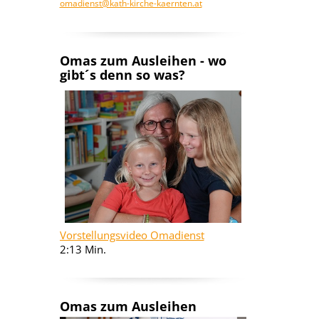
omadienst@kath-kirche-kaernten.at
Omas zum Ausleihen - wo
gibt´s denn so was?
Vorstellungsvideo Omadienst
2:13 Min.
Omas zum Ausleihen