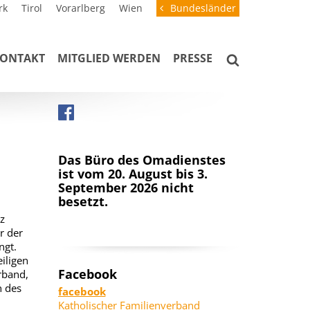
rk
Tirol
Vorarlberg
Wien
Bundesländer
ONTAKT
MITGLIED WERDEN
PRESSE
Das Büro des Omadienstes
ist vom 20. August bis 3.
September 2026 nicht
besetzt.
z
r der
ngt.
iligen
Facebook
rband,
n des
facebook
Katholischer Familienverband