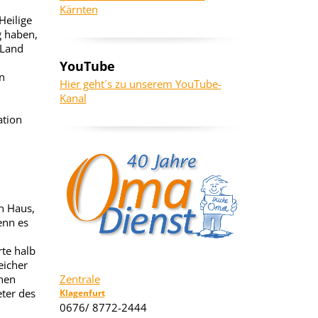
Kärnten
eilige
g haben,
 Land
YouTube
n
Hier geht´s zu unserem YouTube-
Kanal
ation
n Haus,
enn es
rte halb
eicher
hen
Zentrale
eter des
Klagenfurt
0676/ 8772-2444