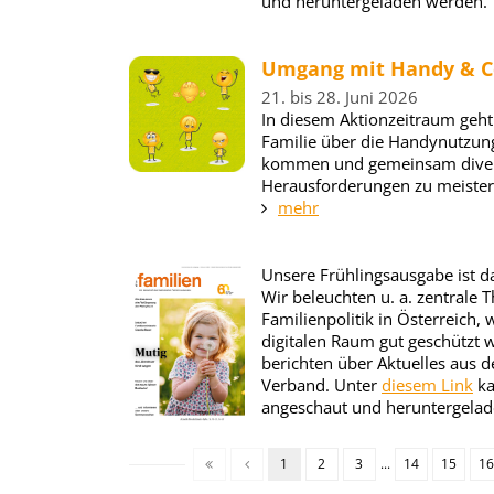
und heruntergeladen werden.
Umgang mit Handy & C
21. bis 28. Juni 2026
In diesem Aktionzeitraum geht
Familie über die Handynutzun
kommen und gemeinsam dive
Herausforderungen zu meister
mehr
Unsere Frühlingsausgabe ist d
Wir beleuchten u. a. zentrale
Familienpolitik in Österreich, 
digitalen Raum gut geschützt
berichten über Aktuelles aus d
Verband. Unter
diesem Link
ka
angeschaut und heruntergela
1
2
3
...
14
15
16