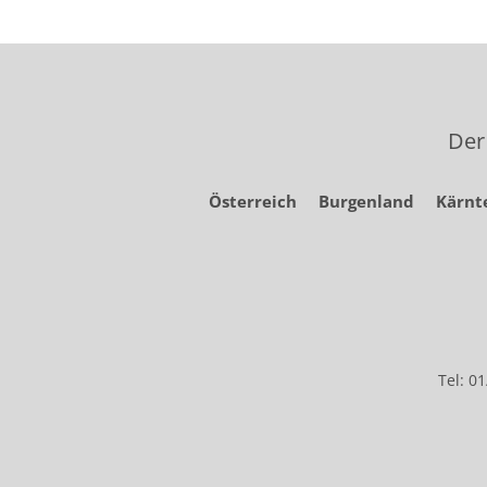
Der
Österreich
Burgenland
Kärnt
Tel: 0