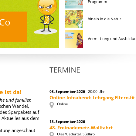
Programm
Stimmen zum
 Co
Familienbonus
hinein in die Natur
Was würde Euch fehlen?
Vermittlung und Ausbildu
TERMINE
ist da!
08. September 2026
- 20:00 Uhr
Online-Infoabend: Lehrgang Eltern.fit
he und familien
Online
schen Wandel,
des Sparpakets auf
 Aktuelles aus dem
13. September 2026
48. Freinademetz-Wallfahrt
itung angeschaut
Oies/Gadertal, Südtirol