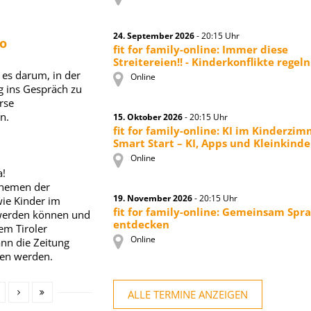
24. September 2026
- 20:15 Uhr
o
fit for family-online: Immer diese
Streitereien!! - Kinderkonflikte regeln
 es darum, in der
Online
g ins Gespräch zu
rse
n.
15. Oktober 2026
- 20:15 Uhr
fit for family-online: KI im Kinderzi
Smart Start – KI, Apps und Kleinkinde
Online
a!
 Themen der
19. November 2026
- 20:15 Uhr
wie Kinder im
fit for family-online: Gemeinsam Spr
 werden können und
entdecken
em Tiroler
Online
nn die Zeitung
den werden.
ALLE TERMINE ANZEIGEN