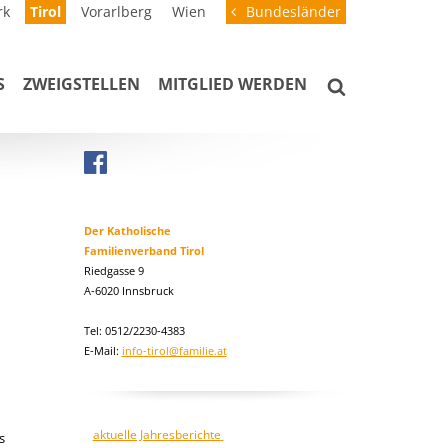
rk
Tirol
Vorarlberg
Wien
Bundesländer
S
ZWEIGSTELLEN
MITGLIED WERDEN
Der Katholische
Familienverband Tirol
Riedgasse 9
A-6020 Innsbruck
Tel: 0512/2230-4383
E-Mail:
info-tirol@familie.at
aktuelle Jahresberichte
s