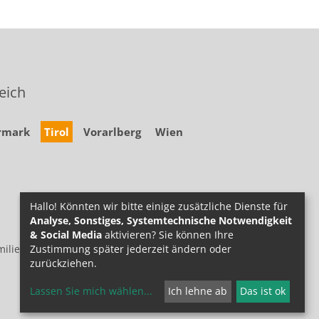
eich
rmark
Tirol
Vorarlberg
Wien
Hallo! Könnten wir bitte einige zusätzliche Dienste für
Analyse, Sonstiges, Systemtechnische Notwendigkeit
& Social Media
aktivieren? Sie können Ihre
Zustimmung später jederzeit ändern oder
ilie.at
zurückziehen.
Lassen Sie mich wählen
...
Ich lehne ab
Das ist ok