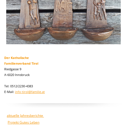
Der Katholische
Familienverband Tirol
Riedgasse 9
A-6020 Innsbruck
Tel: 0512/2230-4383
E-Mail:
info-tirol@familie.at
aktuelle Jahresberichte
Projekt Gutes Leben