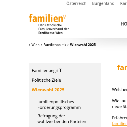
Österreich
Burgenland
Kär
H
Wien
Familienpolitik
Wienwahl 2025
fa
Familienbegriff
Politische Ziele
Welchen
Wienwahl 2025
Wie lau
familienpolitisches
neue St
Forderungsprogramm
Befragung der
Erfahre
wahlwerbenden Parteien
familie