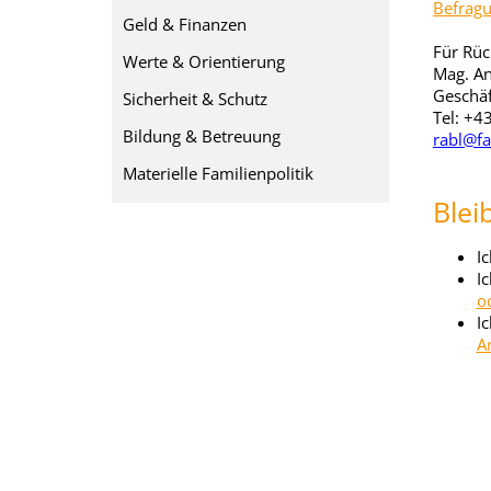
Befragu
Geld & Finanzen
Für Rüc
Werte & Orientierung
Mag. An
Geschäf
Sicherheit & Schutz
Tel:
+43
Bildung & Betreuung
rabl@fa
Materielle Familienpolitik
Blei
I
I
o
I
A