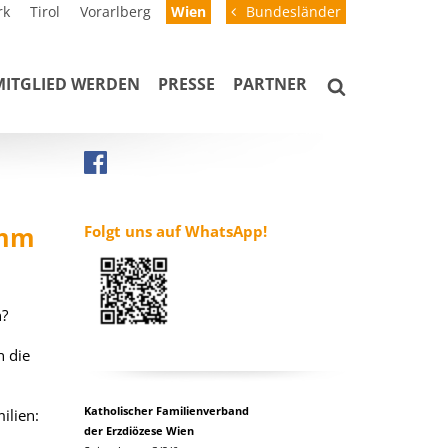
rk
Tirol
Vorarlberg
Wien
Bundesländer
MITGLIED WERDEN
PRESSE
PARTNER
amm
Folgt uns auf WhatsApp!
n?
n die
Katholischer Familienverband
ilien:
der Erzdiözese Wien