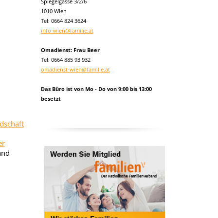
Spiegelgasse 3/2/6
1010 Wien
Tel:
0664 824 3624
info-wien@familie.at
Omadienst: Frau Beer
Tel: 0664 885 93 932
omadienst-wien@familie.at
Das Büro ist von Mo - Do von 9:00 bis 13:00
besetzt
edschaft
er
and