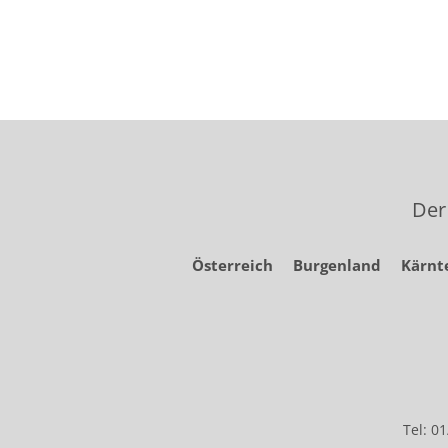
Der
Österreich
Burgenland
Kärnt
Tel: 0